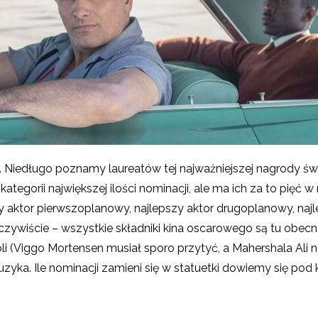
. Niedługo poznamy laureatów tej najważniejszej nagrody św
tegorii największej ilości nominacji, ale ma ich za to pięć 
zy aktor pierwszoplanowy, najlepszy aktor drugoplanowy, najl
eczywiście – wszystkie składniki kina oscarowego są tu obe
li (Viggo Mortensen musiał sporo przytyć, a Mahershala Ali na
uzyka. Ile nominacji zamieni się w statuetki dowiemy się pod 