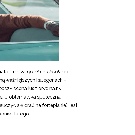
iata filmowego.
Green Book
nie
w najważniejszych kategoriach –
epszy scenariusz oryginalny i
cne: problematyka społeczna
uczyć się grać na fortepianie), jest
koniec lutego.