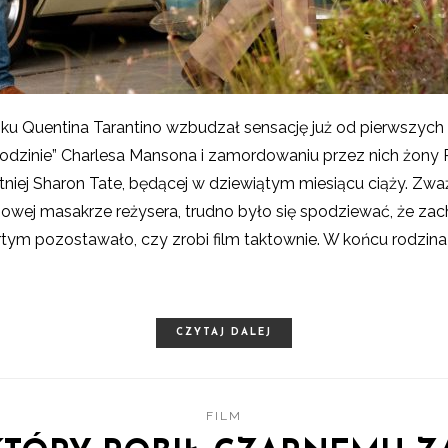
bku Quentina Tarantino wzbudzał sensację już od pierwszyc
 „rodzinie” Charlesa Mansona i zamordowaniu przez nich żon
tniej Sharon Tate, będącej w dziewiątym miesiącu ciąży. Z
anowej masakrze reżysera, trudno było się spodziewać, że z
artym pozostawało, czy zrobi film taktownie. W końcu rodzina 
CZYTAJ DALEJ
FILM