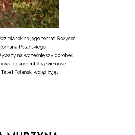
h wzmianek na jego temat. Reżyser
y Romana Polańskiego,
ważywszy na wcześniejszy dorobek
achowa dokumentalną wierność
Tate i Polański wciąż żyją…