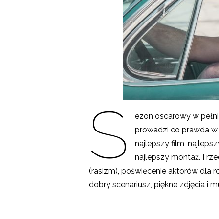
S
ezon oscarowy w pełni
prowadzi co prawda w ka
najlepszy film, najleps
najlepszy montaż. I rz
(rasizm), poświęcenie aktorów dla ro
dobry scenariusz, piękne zdjęcia i m