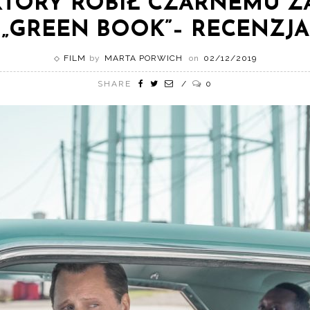
 KTÓRY ROBIŁ CZARNEMU Z
„GREEN BOOK”– RECENZJA
FILM
by
MARTA PORWICH
on
02/12/2019
SHARE
0