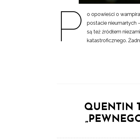
P
o opowieści o wampira
postacie nieumarłych –
są też źródłem niezam
katastroficznego. Żadn
QUENTIN T
„PEWNEGO