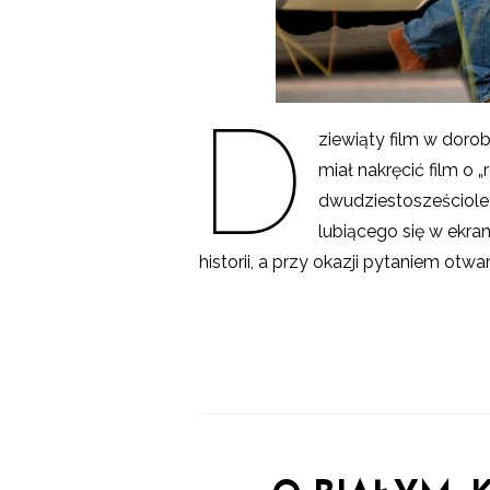
D
ziewiąty film w doro
miał nakręcić film o
dwudziestosześciole
lubiącego się w ekr
historii, a przy okazji pytaniem otw